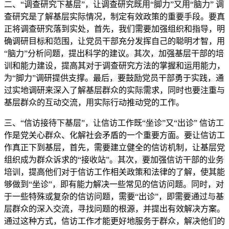
二、“调查研究下基层”，让调查研究既用“脚力”又用“脑力” 调
查研究是了解基层实际情况，制定有效政策的重要手段。要真
正将调查研究落到实处，首先，我们需要加强组织和指导，明
确调研目标和范围，让党员干部充分发挥自己的聪明才智，用
“脑力”分析问题，提出科学的建议。其次，加强基层干部的培
训和能力建设，提高其对于调查研究方法的掌握和运用能力，
为“脚力”调研提供支撑。最后，要鼓励党员干部勇于实践，通
过实地调研来深入了解基层群众的实际需求，同时也要注重与
基层群众的互动交流，用实际行动推动党的工作。
三、“信访接待下基层”，让信访工作既“坐诊”又“出诊” 信访工
作是党关心群众、化解社会矛盾的一个重要方面。要让信访工
作真正下到基层，首先，需要建立健全的信访机制，让基层党
组织成为群众诉求的“接收站”。其次，要加强信访干部的业务
培训，提高他们对于信访工作相关政策和法律的了解，使其能
够做到“坐诊”，即有能力解决一些常见的信访问题。同时，对
于一些特殊或复杂的信访问题，需要“出诊”，即需要通过与基
层群众的深入交流，寻找问题的根源，并提出有效解决方案。
通过这种方式，信访工作才能更好地服务于群众，解决他们的